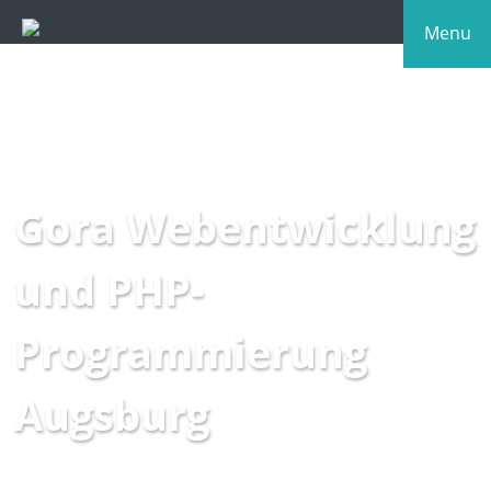
Menu
Gora Webentwicklung
und PHP-
Programmierung
Augsburg